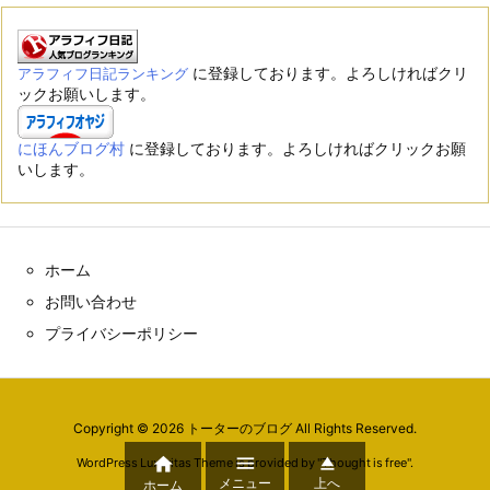
に登録しております。よろしければクリ
アラフィフ日記ランキング
ックお願いします。
にほんブログ村
に登録しております。よろしければクリックお願
いします。
ホーム
お問い合わせ
プライバシーポリシー
Copyright ©
2026
トーターのブログ
All Rights Reserved.



WordPress Luxeritas Theme is provided by "
Thought is free
".
メニュー
上へ
ホーム