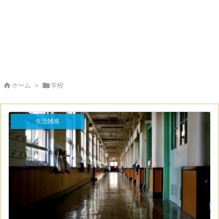

ホーム
>

学校
生活雑感