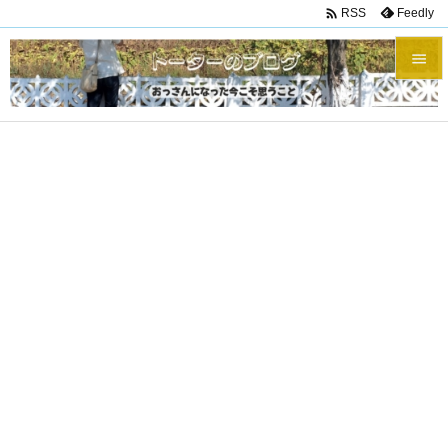

Feedly
RSS


メニュ

サイド

前へ

次へ

検索