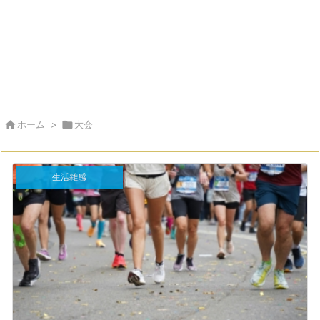

ホーム
>

大会
生活雑感