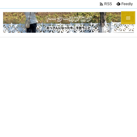

Feedly
RSS


メニュ

サイド

前へ

次へ

検索