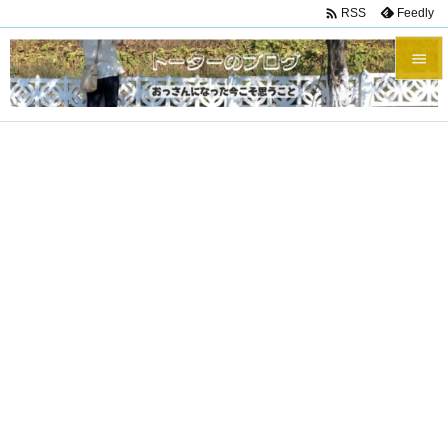

Feedly
RSS


メニュ

サイド

前へ

次へ

検索