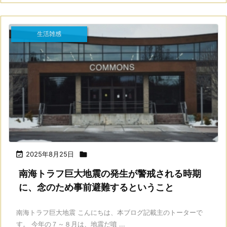
生活雑感

2025年8月25日

南海トラフ巨大地震の発生が警戒される時期
に、念のため事前避難するということ
南海トラフ巨大地震 こんにちは、本ブログ記載主のトーターで
す。 今年の７～８月は、地震だ噴 ...