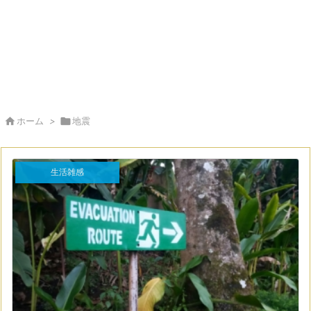

ホーム
>

地震
生活雑感