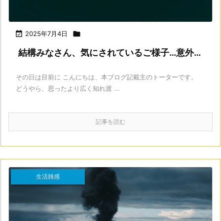

2025年7月4日

結構みなさん、気にされているご様子…意外…
その日は目前に こんにちは、本ブログ記載主のトーターです。
どうやら、思ったより広く知れ渡 ...
記事を読む
生活雑感