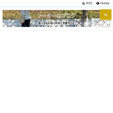

Feedly
RSS


メニュ

サイド

前へ

次へ

検索