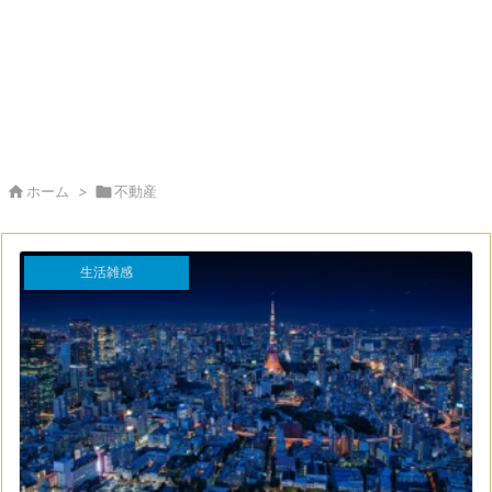

ホーム
>

不動産
生活雑感