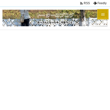

Feedly
RSS


メニュ

サイド

前へ

次へ

検索