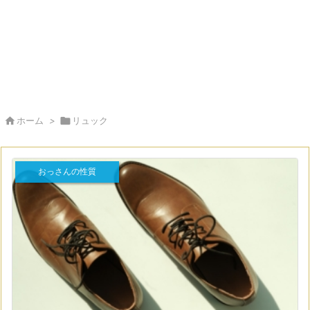

ホーム
>

リュック
おっさんの性質