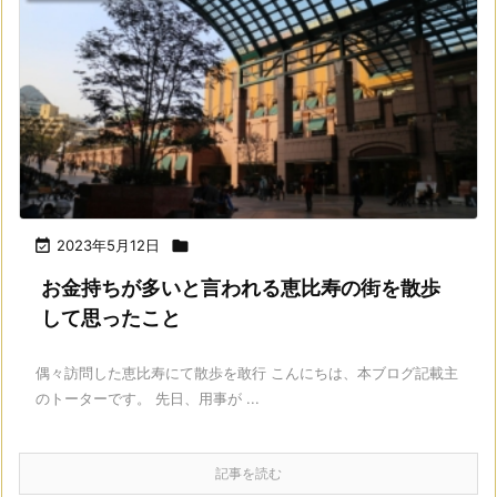

2023年5月12日

お金持ちが多いと言われる恵比寿の街を散歩
して思ったこと
偶々訪問した恵比寿にて散歩を敢行 こんにちは、本ブログ記載主
のトーターです。 先日、用事が ...
記事を読む