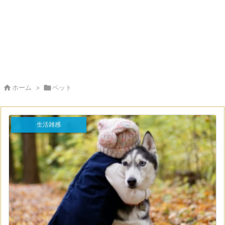

ホーム
>

ペット
生活雑感