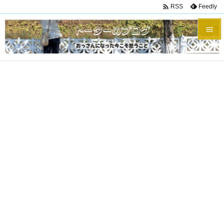

Feedly
RSS


メニュ

サイド

前へ

次へ

検索