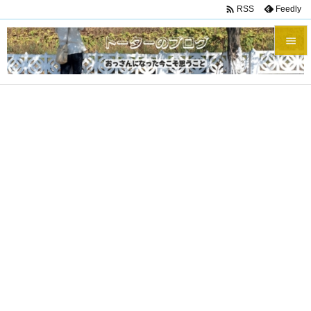

Feedly
RSS


メニュ

サイド

前へ

次へ

検索