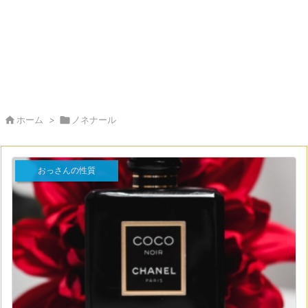

ホーム
>

ノネナール
おっさんの性質