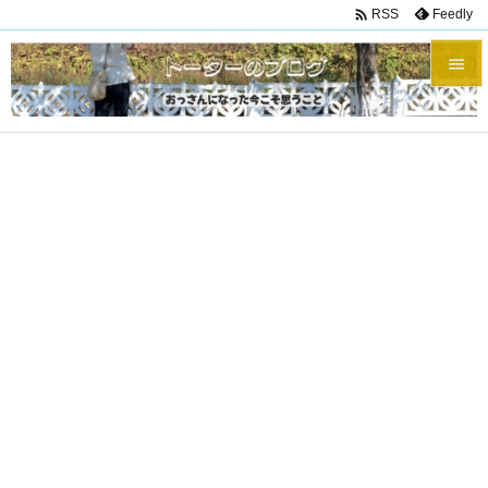

Feedly
RSS


メニュ

サイド

前へ

次へ

検索