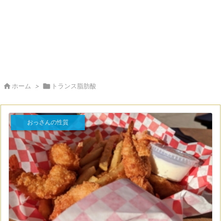

ホーム
>

トランス脂肪酸
おっさんの性質