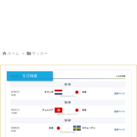

ホーム
>

サッカー
生活雑感