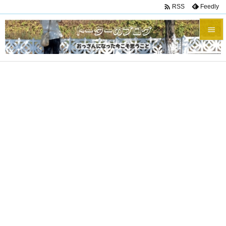

Feedly
RSS


メニュ

サイド

前へ

次へ

検索