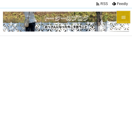

Feedly
RSS


メニュ

サイド

前へ

次へ

検索