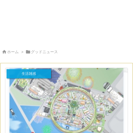

ホーム
>

グッドニュース
生活雑感