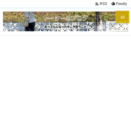

Feedly
RSS


メニュ

サイド

前へ

次へ

検索