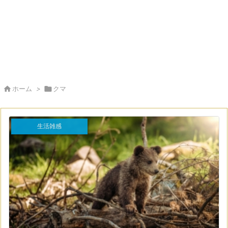

ホーム
>

クマ
生活雑感