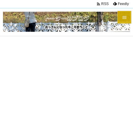

Feedly
RSS


メニュ

サイド

前へ

次へ

検索