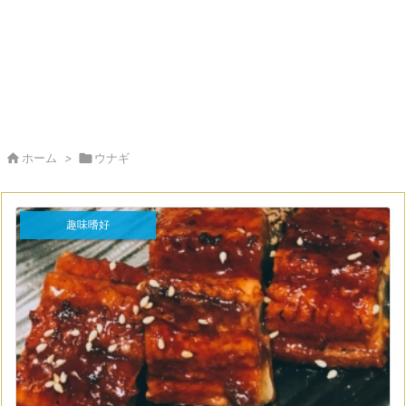

ホーム
>

ウナギ
趣味嗜好