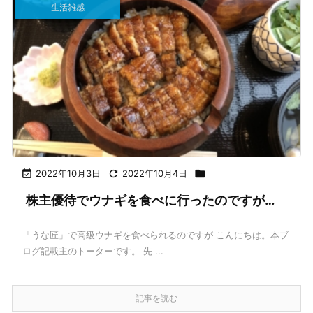
生活雑感

2022年10月3日

2022年10月4日

株主優待でウナギを食べに行ったのですが…
「うな匠」で高級ウナギを食べられるのですが こんにちは。本ブ
ログ記載主のトーターです。 先 ...
記事を読む