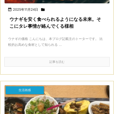

2025年11月24日

ウナギを安く食べられるようになる未来。そ
こにタレ事情が絡んでくる様相
ウナギの価格 こんにちは、本ブログ記載主のトーターです。 比
較的お高めな食材として知られる ...
記事を読む
生活雑感