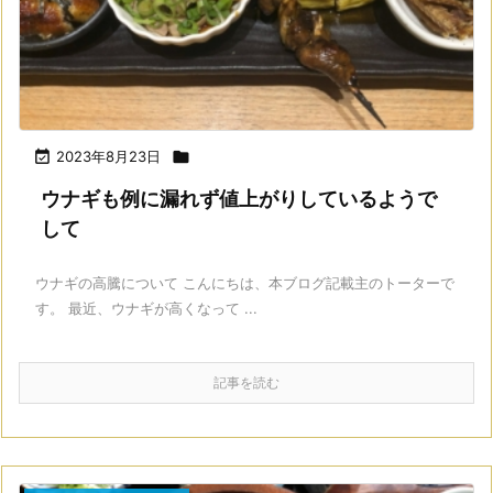

2023年8月23日

ウナギも例に漏れず値上がりしているようで
して
ウナギの高騰について こんにちは、本ブログ記載主のトーターで
す。 最近、ウナギが高くなって ...
記事を読む