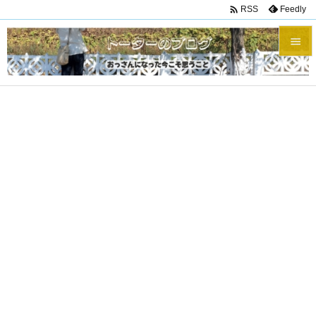

Feedly
RSS


メニュ

サイド

前へ

次へ

検索