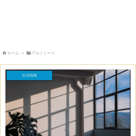

ホーム
>

アルミシート
生活雑感