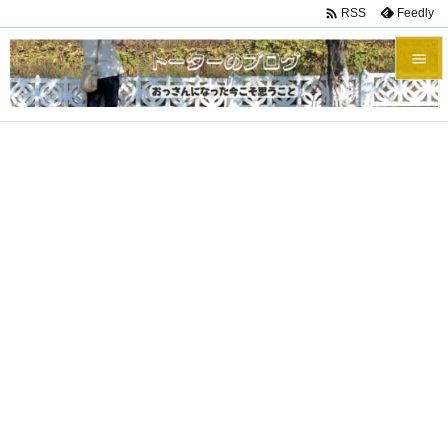

Feedly
RSS


メニュ

サイド

前へ

次へ

検索