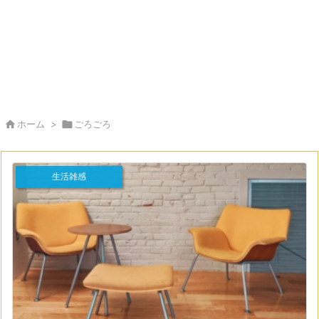

ホーム
>

ごろごろ
生活雑感