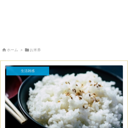

ホーム
>

お米券
生活雑感