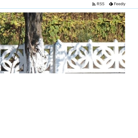

Feedly
RSS