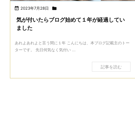

2023年7月28日

気が付いたらブログ始めて１年が経過してい
ました
あれよあれよと言う間に１年 こんにちは、本ブログ記載主のトー
ターです。 先日何気なく気付い ...
記事を読む